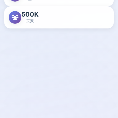
500K
玩家