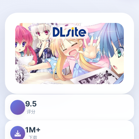
9.5
评分
1M+
下载