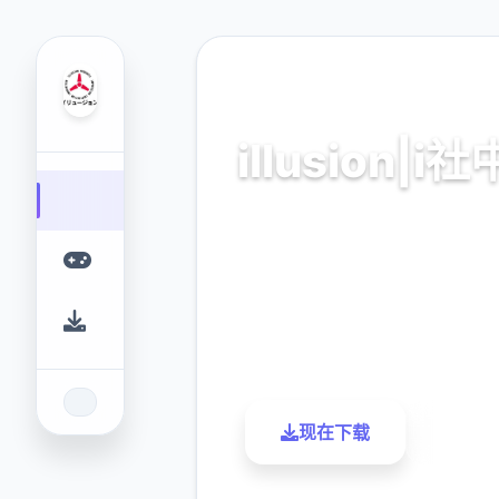
🚻 热门推荐
illusion|i
中国,中文,最新官网
9.4
2.3M
评分
下载
现在下载
了解更