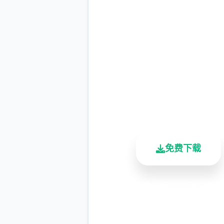
现在下载 illusion
国
完整版游戏，免费体验
2.3M+
4.9/5
900K
总下载量
用户评分
活跃用户
免费下载
安全下载
高速安装
完全
客服支持