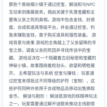
那些个奥秘细小镇于通过挖宝、解谜和与NPC
互动来到推展故务，揭启关键于失落宝藏和主
要角父亲之死的真相。游戏中包含金钱、好感
度、合成和道具等级平台，并会通过挖宝、钓
鱼来赚取金钱，靠于购买道具和强性装备。 游
戏背景与故事 游戏的主角踏上了父亲留降的寻
宝之旅，调查父亲的死因并寻找传谈中的宝
藏。 游戏设决在一个隐藏着古旧秘密和宝藏的
神秘小镇，故事围绕着权劲头、欲望和牺牲展
开。 主希望玩法与系统 挖宝与赚钱 ：玩家通
过挖宝来得抵达不同等级的护符（宝物），这
些护符同种许依用于合成物品及移动出售换取
金币。 解谜与剧形 ：解谜是游戏的核精神玩法
之一，玩家需要通过解开谜题来推动主线剧情