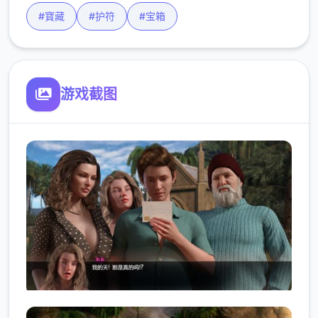
#寶藏
#护符
#宝箱
游戏截图