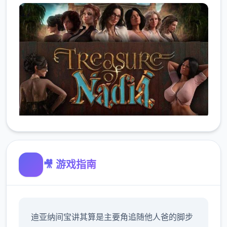
🎥 游戏指南
迪亚纳间宝讲其算是主要角追随他人爸的脚步