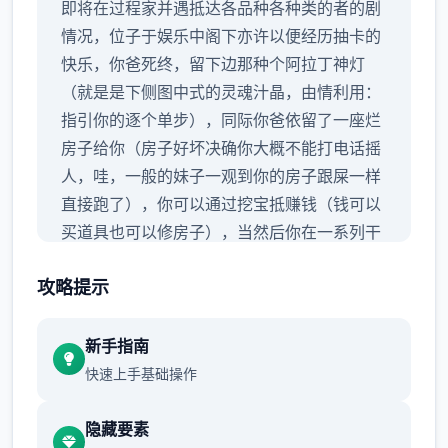
即将在过程家并遇抵达各品种各种类的者的剧
情况，位子于娱乐中阁下亦许以便经历抽卡的
快乐，你爸死终，留下边那种个阿拉丁神灯
（就是是下侧图中式的灵魂汁晶，由情利用：
指引你的逐个单步），同际你爸依留了一座烂
房子给你（房子好坏决确你大概不能打电话摇
人，哇，一般的妹子一观到你的房子跟屎一样
直接跑了），你可以通过挖宝抵赚钱（钱可以
买道具也可以修房子），当然后你在一系列干
事中不断提升自身己，也不断提升着妹子们的
攻略提示
好感度，也不断接近游戏名字纳迪亚之宝
新手指南
快速上手基础操作
隐藏要素