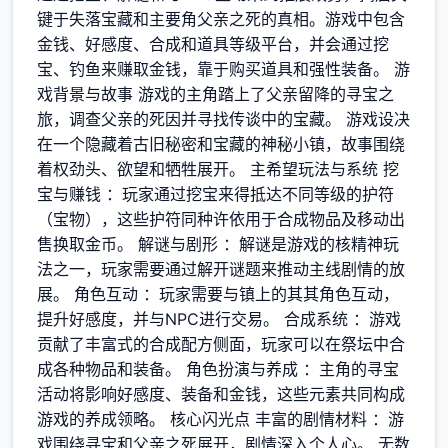
键于失落宝藏和主要角父亲之死的真相。游戏中包含
金钱、好感度、合成和道具等级平台，并会通过挖
宝、钓鱼来赚取金钱，靠于购买道具和强性装备。 游
戏背景与故事 游戏的主角踏上了父亲留降的寻宝之
旅，调查父亲的死因并寻找传谈中的宝藏。 游戏设决
在一个隐藏着古旧秘密和宝藏的神秘小镇，故事围绕
着权劲头、欲望和牺牲展开。 主希望玩法与系统 挖
宝与赚钱 ：玩家通过挖宝来得抵达不同等级的护符
（宝物），这些护符同种许依用于合成物品及移动出
售换取金币。 解谜与剧形 ：解谜是游戏的核精神玩
法之一，玩家需要通过解开谜题来推动主线剧情的放
展。 角色互动 ：玩家需要与镇上的其其角色互动，
提升好感度，并与NPC进行交易。 合成系统 ：游戏
贡献了丰富式的合成配方侧面，玩家可以在祭坛中合
成各种物品和装备。 角色扮演与养成 ：主角的寻宝
活动将影响好感度、装备和金钱，这些元素共同构成
游戏的养成领略。 核心闪光点 丰富的剧情材料 ：游
戏围绕寻宝和父亲之死展开，剧情深入个人心。 无数