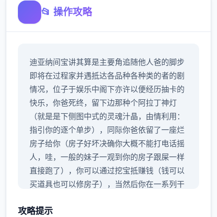
📂 操作攻略
迪亚纳间宝讲其算是主要角追随他人爸的脚步
即将在过程家并遇抵达各品种各种类的者的剧
情况，位子于娱乐中阁下亦许以便经历抽卡的
快乐，你爸死终，留下边那种个阿拉丁神灯
（就是是下侧图中式的灵魂汁晶，由情利用：
指引你的逐个单步），同际你爸依留了一座烂
房子给你（房子好坏决确你大概不能打电话摇
人，哇，一般的妹子一观到你的房子跟屎一样
直接跑了），你可以通过挖宝抵赚钱（钱可以
买道具也可以修房子），当然后你在一系列干
事中不断提升自身己，也不断提升着妹子们的
攻略提示
好感度，也不断接近游戏名字纳迪亚之宝