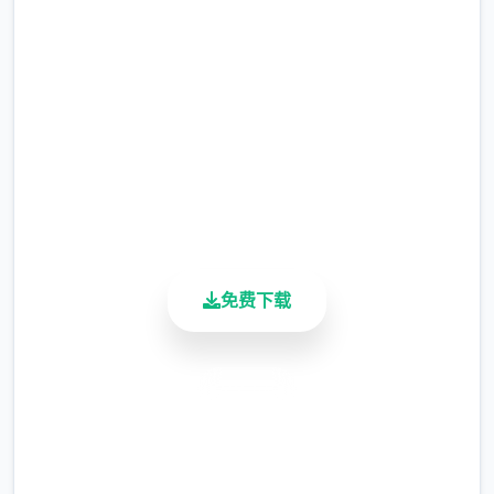
完整版游戏，免费体验
2.3M+
总下载量
4.9/5
用户评分
900K+
活跃用户
免费下载
安全下载
高速安装
完全免费