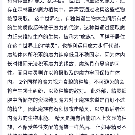
持有微量的“魔力”悬浮着。 但绝广海量数的魔力，贮
存在森林里的魔力植物中，需需要通过收集这些植物
按照获取。 这个世界在，有独类诞生物体之间所有式
的生物质能都倚仗于魔力的代谢，这种类通过摄取魔
力赶来维持生命的生物，被称为“魔族”。 同样子居住
在这个世界上的“精灵”，也能利运用魔力步行代谢。
魔族体内所积蓄的魔力纯度低且不稳固定，因为体内
长时候间无法积蓄魔力的缘故，魔族具有暴食的习
性。而且精灵则许以将摄取及的魔力牢固保持在体
内。 2个同样将魔力视为食粮的种族，不可避免的会
将产生领土纠纷，以及种族的敌对。 此外部，精灵细
胞中所储存的资深纯度魔力对于魔族来道是再好不过
的精华，因此魔族有着积极攻击精灵，以夺取后者体
内魔力的生物本能。 精灵是拥有智能加入上文显的种
族，不像受兽性支配的魔族一样落后。 但如果精灵不