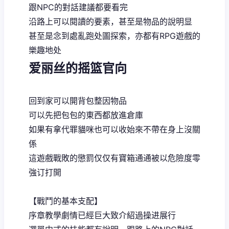
跟NPC的對話建議都要看完
沿路上可以閱讀的要素，甚至是物品的說明显
甚至是念到處亂跑处圖探索，亦都有RPG遊戲的
樂趣地处
爱丽丝的摇篮官向
回到家可以開背包整因物品
可以先把包包的東西都放進倉庫
如果有拿代罪貓咪也可以收始來不帶在身上沒關
係
這遊戲戰敗的懲罰仅仅有寶箱通通被以危險度零
強订打開
【戰鬥的基本支配】
序章教學劇情已經巨大致介紹過操进展行