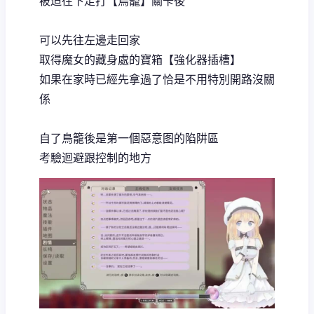
被迫往下走打【鳥籠】關卡後
可以先往左邊走回家
取得魔女的藏身處的寶箱【強化器插槽】
如果在家時已經先拿過了恰是不用特別開路沒關
係
自了鳥籠後是第一個惡意图的陷阱區
考驗迴避跟控制的地方