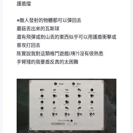
護盾擋
※敵人發射的物體都可以彈回去
蘑菇丟出來的瓦斯球
還有飛彈或劍山丟的東西似乎可以用護盾衝擊或
普攻打回去
陈實說我對這類格鬥遊戲(咦?)沒有很熟悉
手臂殘的我要盾反真的太困難