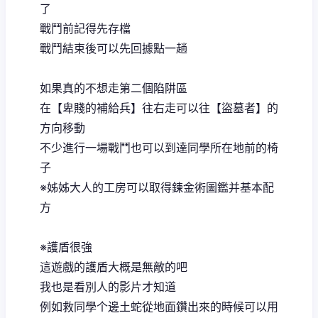
了
戰鬥前記得先存檔
戰鬥結束後可以先回據點一趟
如果真的不想走第二個陷阱區
在【卑賤的補給兵】往右走可以往【盜墓者】的
方向移動
不少進行一場戰鬥也可以到達同學所在地前的椅
子
※姊姊大人的工房可以取得鍊金術圖鑑并基本配
方
※護盾很強
這遊戲的護盾大概是無敵的吧
我也是看別人的影片才知道
例如救同學个邊土蛇從地面鑽出來的時候可以用