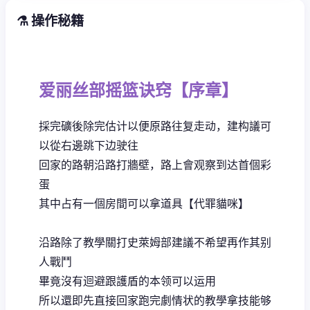
⚗️ 操作秘籍
爱丽丝部摇篮诀窍【序章】
採完礦後除完估计以便原路往复走动，建构議可
以從右邊跳下边驶往
回家的路朝沿路打牆壁，路上會观察到达首個彩
蛋
其中占有一個房間可以拿道具【代罪貓咪】
沿路除了教學關打史萊姆部建議不希望再作其别
人戰鬥
畢竟沒有迴避跟護盾的本领可以运用
所以還即先直接回家跑完劇情状的教學拿技能够