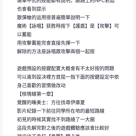
選單中式的技能都有說明，跟路上的NPC對話
也會看到提示
散彈槍的运用很普遍簡單說明一下
魔術【詠唱】获胜時按下【護盾】是【攻擊】可
以蓄能
用攻擊蓄能完會直接先揮一下
解除的方法是詠唱跟攻擊兩個一起按
遊戲預設的按鍵配置大概會有不太好按的問題
可以進到設决裡方首屈一指下面的按鍵設定中依
身己喜歡的習慣做改动
【核情線第一章】
覺醒的睡美士：方往找尋伊庫夏
影片紀錄一下前往同學所在地的最短路線
初見的時候其實找不到路繞了一大圈
這段先解完對之後的遊戲體驗應該會比較好