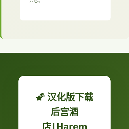
入感。
🌠 汉化版下载
后宫酒
店|Harem