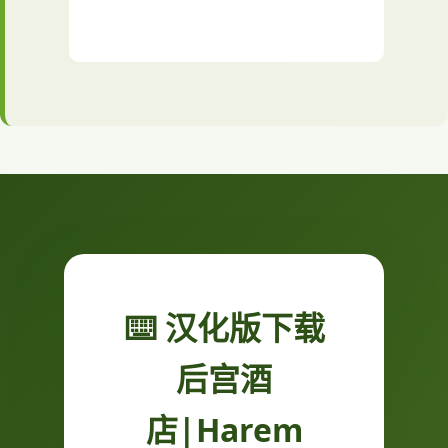
⌨️ 汉化版下载
后宫酒
店|Harem