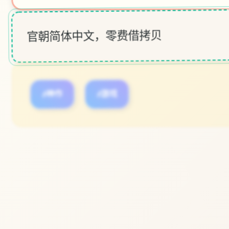
官朝简体中文，零费借拷贝
#神作
#游戏
立即体验
免费完整版游戏