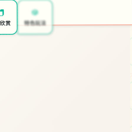
🎉
🎲
️
开始游戏
特色玩法
欣赏