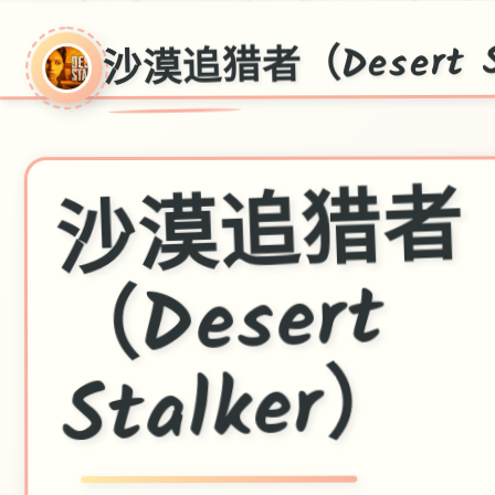
沙漠追猎者（Desert S
沙
漠
追
猎
者
Stalker
（Desert
）