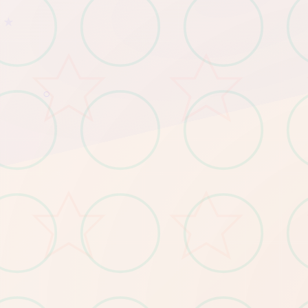
★
○
废土题材，期间线