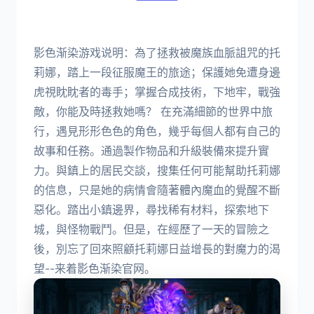
影色渐染游戏说明：為了拯救被魔族血脈詛咒的托
莉娜，踏上一段征服魔王的旅途；保護她免遭身邊
虎視眈眈者的毒手；掌握合成技術，下地牢，戰強
敵，你能及時拯救她嗎？ 在充滿細節的世界中旅
行，遇見形形色色的角色，幾乎每個人都有自己的
故事和任務。通過製作物品和升級裝備來提升實
力。與鎮上的居民交談，搜集任何可能幫助托莉娜
的信息，只是她的病情會隨著體內魔血的覺醒不斷
惡化。踏出小鎮邊界，尋找稀有材料，探索地下
城，與怪物戰鬥。但是，在經歷了一天的冒險之
後，別忘了回來照顧托莉娜日益增長的對魔力的渴
望--来着影色渐染官网。