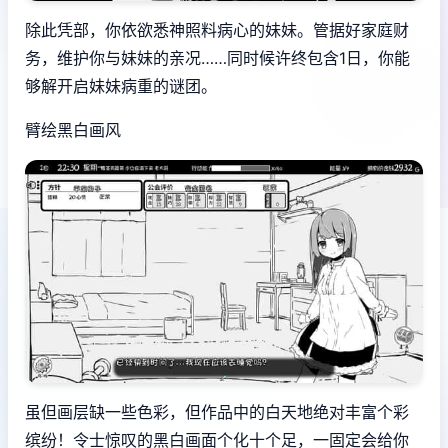
除此凭部，你依欲悉神照料病心的妹妹。管据好家庭财
务，维护你与妹妹的亲况……同时候许终包含1日，你能
够解开启妹妹病重的谜团。
臂绘黑白画风
虽但画层缺一些色彩，但作品中的白天地绝对丰富个彩
缤纷！令士惊叹的黑白画面个化十个足，一固定会给你