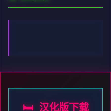
🛏️ 汉化版下载