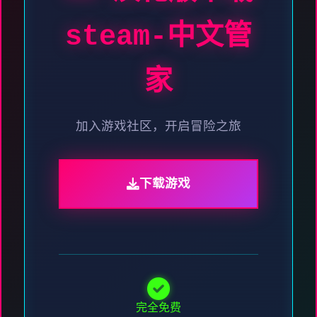
steam-中文管
家
加入游戏社区，开启冒险之旅
下载游戏
完全免费