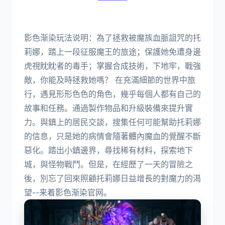
影色渐染玩法说明：為了拯救被魔族血脈詛咒的托
莉娜，踏上一段征服魔王的旅途；保護她免遭身邊
虎視眈眈者的毒手；掌握合成技術，下地牢，戰強
敵，你能及時拯救她嗎？ 在充滿細節的世界中旅
行，遇見形形色色的角色，幾乎每個人都有自己的
故事和任務。通過製作物品和升級裝備來提升實
力。與鎮上的居民交談，搜集任何可能幫助托莉娜
的信息，只是她的病情會隨著體內魔血的覺醒不斷
惡化。踏出小鎮邊界，尋找稀有材料，探索地下
城，與怪物戰鬥。但是，在經歷了一天的冒險之
後，別忘了回來照顧托莉娜日益增長的對魔力的渴
望--来着影色渐染官网。