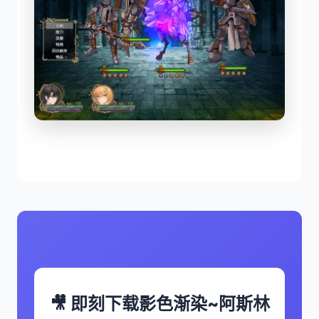
🎥 即刻下载影色渐染~阿斯林